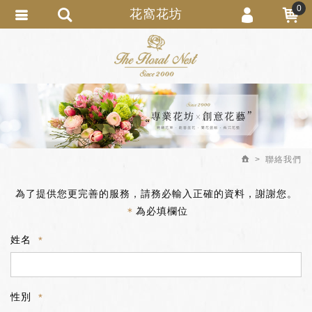
0
花窩花坊
會員登入
繁體中文
會員註冊
忘記密碼
訂單查詢
追蹤清單
聯絡我們
匯款通知
為了提供您更完善的服務，請務必輸入正確的資料，謝謝您。
＊
為必填欄位
姓名
性別