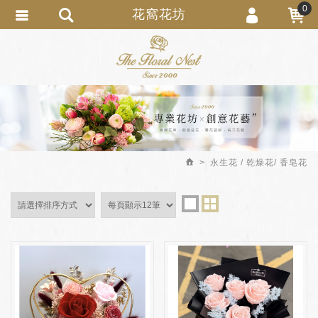
0
花窩花坊
會員登入
繁體中文
會員註冊
忘記密碼
訂單查詢
追蹤清單
永生花 / 乾燥花/ 香皂花
匯款通知