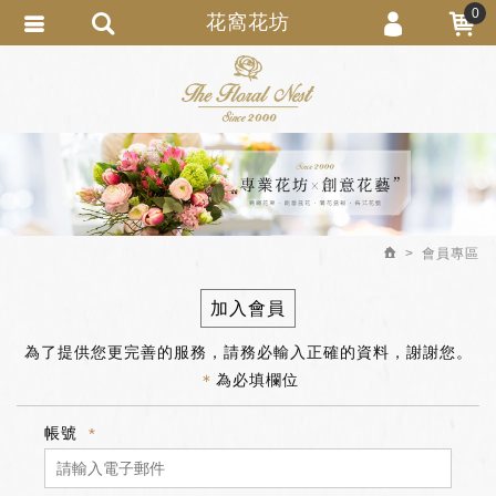
0
花窩花坊
會員登入
繁體中文
會員註冊
忘記密碼
訂單查詢
追蹤清單
會員專區
匯款通知
加入會員
為了提供您更完善的服務，請務必輸入正確的資料，謝謝您。
＊
為必填欄位
帳號