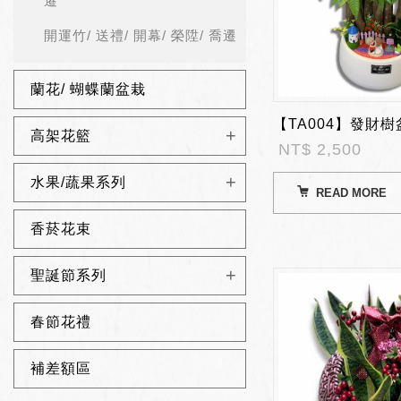
遷
開運竹/ 送禮/ 開幕/ 榮陞/ 喬遷
蘭花/ 蝴蝶蘭盆栽
高架花籃
NT$ 2,500
水果/蔬果系列
READ MORE
香菸花束
聖誕節系列
春節花禮
補差額區