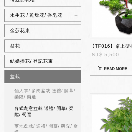
永生花 / 乾燥花/ 香皂花
金莎花束
盆花
【TF016】桌上
NT$ 5,500
結婚捧花/ 登記花束
READ MORE
盆栽
仙人掌/ 多肉盆栽 送禮/ 開幕/
榮陞/ 喬遷
各式創意盆栽 送禮/ 開幕/ 榮
陞/ 喬遷
落地盆栽/ 送禮/ 開幕/ 榮陞/ 喬