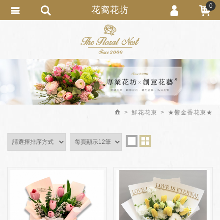
0
花窩花坊
會員登入
繁體中文
會員註冊
忘記密碼
訂單查詢
追蹤清單
鮮花花束
★鬱金香花束★
匯款通知