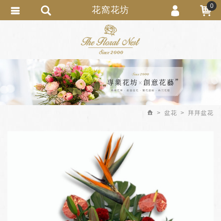
0
花窩花坊
會員登入
繁體中文
會員註冊
忘記密碼
訂單查詢
追蹤清單
盆花
拜拜盆花
匯款通知