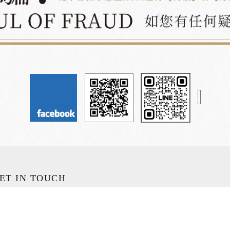
ET IN TOUCH
02-2260-2383
wantingjohn@gmail.com