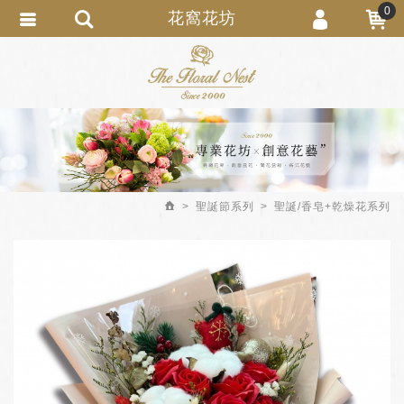
0
花窩花坊
會員登入
繁體中文
會員註冊
忘記密碼
訂單查詢
追蹤清單
聖誕節系列
聖誕/香皂+乾燥花系列
匯款通知